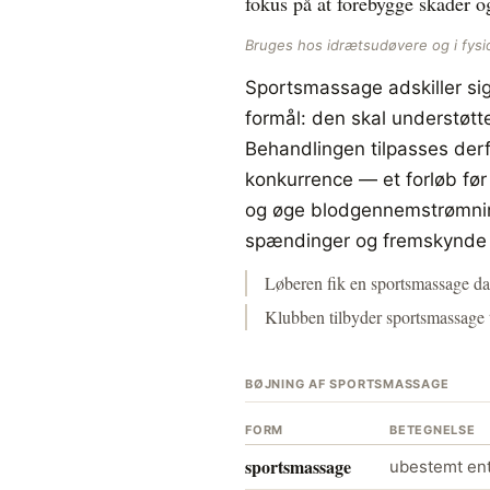
fokus på at forebygge skader o
Bruges hos idrætsudøvere og i fysi
Sportsmassage adskiller si
formål: den skal understøtt
Behandlingen tilpasses derfo
konkurrence — et forløb fø
og øge blodgennemstrømning
spændinger og fremskynde r
Løberen fik en sportsmassage da
Klubben tilbyder sportsmassage ti
BØJNING AF SPORTSMASSAGE
FORM
BETEGNELSE
sportsmassage
ubestemt ent