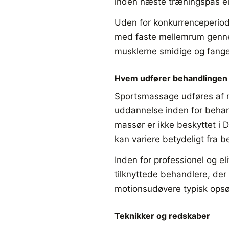
inden næste træningspas el
Uden for konkurrenceperio
med faste mellemrum genne
musklerne smidige og fange 
Hvem udfører behandlingen
Sportsmassage udføres af m
uddannelse inden for behan
massør er ikke beskyttet i D
kan variere betydeligt fra b
Inden for professionel og eli
tilknyttede behandlere, der
motionsudøvere typisk opsøg
Teknikker og redskaber