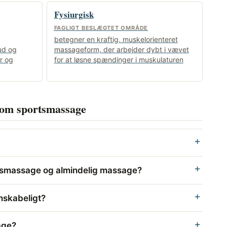
Fysiurgisk
FAGLIGT BESLÆGTET OMRÅDE
betegner en kraftig, muskelorienteret
ud og
massageform, der arbejder dybt i vævet
r og
for at løsne spændinger i muskulaturen
l om sportsmassage
rtsmassage og almindelig massage?
nskabeligt?
age?