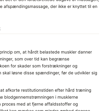
e afspændingsmassage, der ikke er knyttet til en
t
princip om, at hårdt belastede muskler danner
ninger, som over tid kan begrænse
koen for skader som forstrækninger og
kal løsne disse spændinger, før de udvikler sig
at afkorte restitutionstiden efter hård træning
øge blodgennemstrømningen i musklerne
proces med at fjerne affaldsstoffer og
ilket kan mærkes som mindre ømhed dagene