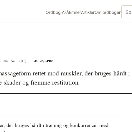
Søg 
Ordbog
A-Å
Emner
Artikler
Om
ordbogen
-n, -r, -rne
s-ma-sa-sje]
assageform rettet mod muskler, der bruges hårdt i
e skader og fremme restitution.
r, der bruges hårdt i træning og konkurrence, med