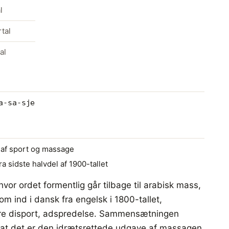
l
tal
al
a-sa-sje
f sport og massage
ra sidste halvdel af 1900-tallet
hvor ordet formentlig går tilbage til arabisk mass,
kom ind i dansk fra engelsk i 1800-tallet,
ldre disport, adspredelse. Sammensætningen
at det er den idrætsrettede udgave af massagen,