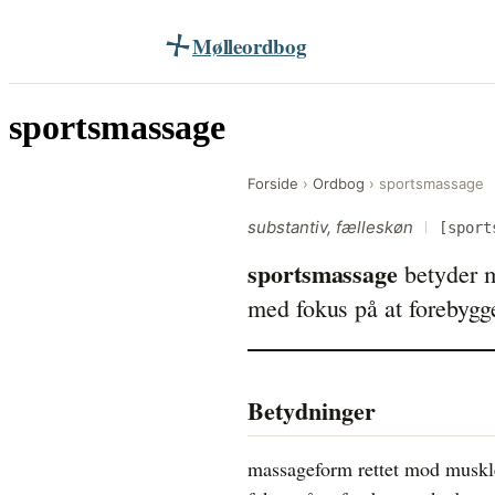
Mølleordbog
Videre
til
sportsmassage
indhold
Forside
›
Ordbog
›
sportsmassage
substantiv, fælleskøn
[sport
sportsmassage
betyder m
med fokus på at forebygg
Betydninger
massageform rettet mod muskle