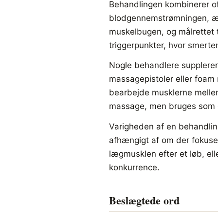
Behandlingen kombinerer oft
blodgennemstrømningen, æl
muskelbugen, og målrettet t
triggerpunkter, hvor smerten
Nogle behandlere supplere
massagepistoler eller foam r
bearbejde musklerne mellem 
massage, men bruges som et
Varigheden af en behandling 
afhængigt af om der fokuse
lægmusklen efter et løb, el
konkurrence.
Beslægtede ord