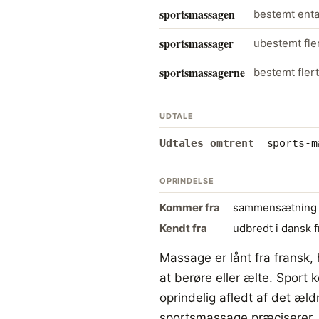
sportsmassagen
bestemt enta
sportsmassager
ubestemt fler
sportsmassagerne
bestemt flert
UDTALE
Udtales omtrent
sports-m
OPRINDELSE
Kommer fra
sammensætning a
Kendt fra
udbredt i dansk f
Massage er lånt fra fransk, 
at berøre eller ælte. Sport 
oprindelig afledt af det æ
sportsmassage præciserer, 