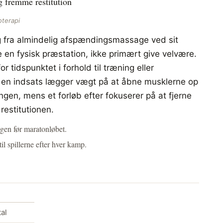
g fremme restitution
oterapi
g fra almindelig afspændingsmassage ved sit
e en fysisk præstation, ikke primært give velvære.
r tidspunktet i forhold til træning eller
r en indsats lægger vægt på at åbne musklerne op
en, mens et forløb efter fokuserer på at fjerne
estitutionen.
gen før maratonløbet.
l spillerne efter hver kamp.
al