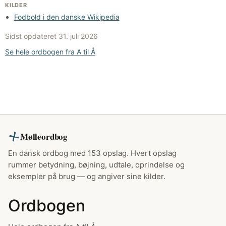
KILDER
Fodbold i den danske Wikipedia
Sidst opdateret
31. juli 2026
Se hele ordbogen fra A til Å
Mølleordbog
En dansk ordbog med 153 opslag. Hvert opslag
rummer betydning, bøjning, udtale, oprindelse og
eksempler på brug — og angiver sine kilder.
Ordbogen