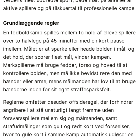
aktive spillere og på tilskuertal til professionelle kampe.
Grundlæggende regler
En fodboldkamp spilles mellem to hold af elleve spillere
over to halvlege på 45 minutter med en kort pause
imellem. Målet er at sparke eller heade bolden i mål, og
det hold, der scorer flest mål, vinder kampen.
Markspillerne må bruge fødder, torso og hoved til at
kontrollere bolden, men må ikke bevidst røre den med
hænder eller arme, mens målmanden har lov til at bruge
hænderne inden for sit eget straffesparksfelt.
Reglerne omfatter desuden offsideregel, der forhindrer
angribere i at stå unaturligt langt fremme uden
forsvarsspillere mellem sig og målmanden, samt
strafudmålinger som gult og rødt kort ved forseelser,
hvor to gule kort i samme kamp automatisk udløser en