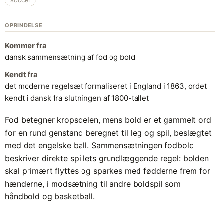
OPRINDELSE
Kommer fra
dansk sammensætning af fod og bold
Kendt fra
det moderne regelsæt formaliseret i England i 1863, ordet
kendt i dansk fra slutningen af 1800-tallet
Fod betegner kropsdelen, mens bold er et gammelt ord
for en rund genstand beregnet til leg og spil, beslægtet
med det engelske ball. Sammensætningen fodbold
beskriver direkte spillets grundlæggende regel: bolden
skal primært flyttes og sparkes med fødderne frem for
hænderne, i modsætning til andre boldspil som
håndbold og basketball.