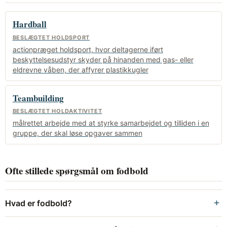
Hardball
BESLÆGTET HOLDSPORT
actionpræget holdsport, hvor deltagerne iført
beskyttelsesudstyr skyder på hinanden med gas- eller
eldrevne våben, der affyrer plastikkugler
Teambuilding
BESLÆGTET HOLDAKTIVITET
målrettet arbejde med at styrke samarbejdet og tilliden i en
gruppe, der skal løse opgaver sammen
Ofte stillede spørgsmål om fodbold
Hvad er fodbold?