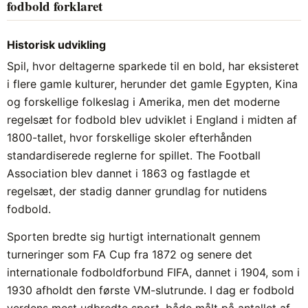
fodbold forklaret
Historisk udvikling
Spil, hvor deltagerne sparkede til en bold, har eksisteret
i flere gamle kulturer, herunder det gamle Egypten, Kina
og forskellige folkeslag i Amerika, men det moderne
regelsæt for fodbold blev udviklet i England i midten af
1800-tallet, hvor forskellige skoler efterhånden
standardiserede reglerne for spillet. The Football
Association blev dannet i 1863 og fastlagde et
regelsæt, der stadig danner grundlag for nutidens
fodbold.
Sporten bredte sig hurtigt internationalt gennem
turneringer som FA Cup fra 1872 og senere det
internationale fodboldforbund FIFA, dannet i 1904, som i
1930 afholdt den første VM-slutrunde. I dag er fodbold
verdens mest udbredte sport, både målt på antallet af