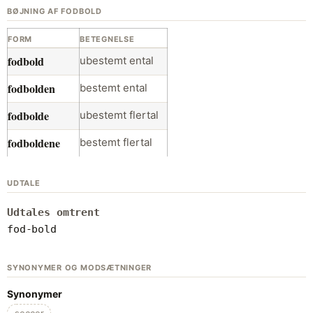
BØJNING AF FODBOLD
FORM
BETEGNELSE
fodbold
ubestemt ental
fodbolden
bestemt ental
fodbolde
ubestemt flertal
fodboldene
bestemt flertal
UDTALE
Udtales omtrent
fod-bold
SYNONYMER OG MODSÆTNINGER
Synonymer
soccer