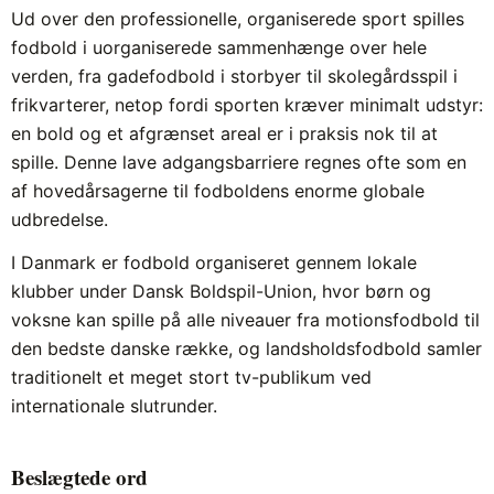
Ud over den professionelle, organiserede sport spilles
fodbold i uorganiserede sammenhænge over hele
verden, fra gadefodbold i storbyer til skolegårdsspil i
frikvarterer, netop fordi sporten kræver minimalt udstyr:
en bold og et afgrænset areal er i praksis nok til at
spille. Denne lave adgangsbarriere regnes ofte som en
af hovedårsagerne til fodboldens enorme globale
udbredelse.
I Danmark er fodbold organiseret gennem lokale
klubber under Dansk Boldspil-Union, hvor børn og
voksne kan spille på alle niveauer fra motionsfodbold til
den bedste danske række, og landsholdsfodbold samler
traditionelt et meget stort tv-publikum ved
internationale slutrunder.
Beslægtede ord