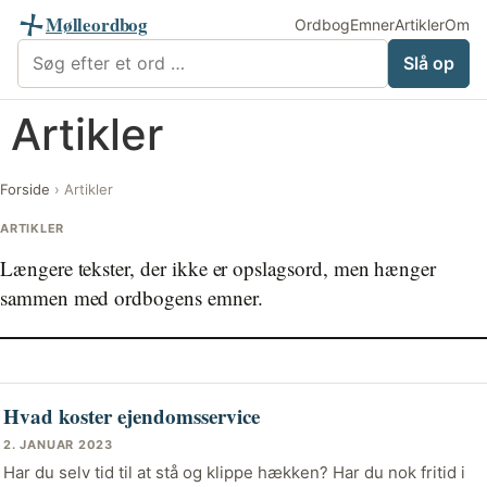
Mølleordbog
Ordbog
Emner
Artikler
Om
Søg i Mølleordbog
Slå op
Videre
Artikler
til
indhold
Forside
›
Artikler
ARTIKLER
Længere tekster, der ikke er opslagsord, men hænger
sammen med ordbogens emner.
Hvad koster ejendomsservice
2. JANUAR 2023
Har du selv tid til at stå og klippe hækken? Har du nok fritid i