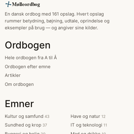
Mølleordbog
En dansk ordbog med 161 opslag. Hvert opslag
rummer betydning, bøjning, udtale, oprindelse og
eksempler på brug — og angiver sine kilder.
Ordbogen
Hele ordbogen fra A til Å
Ordbogen efter emne
Artikler
Om ordbogen
Emner
Kultur og samfund
Have og natur
43
12
Sundhed og krop
IT og teknologi
37
11
Byggeri og bolig
Mad og drikke