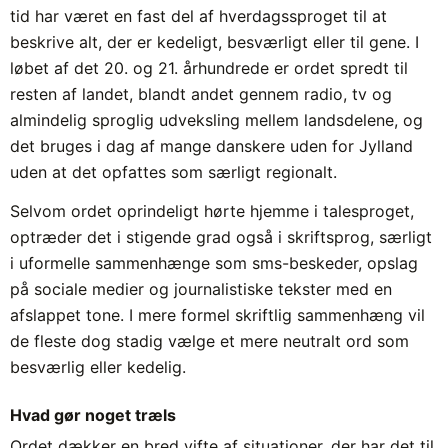
tid har været en fast del af hverdagssproget til at
beskrive alt, der er kedeligt, besværligt eller til gene. I
løbet af det 20. og 21. århundrede er ordet spredt til
resten af landet, blandt andet gennem radio, tv og
almindelig sproglig udveksling mellem landsdelene, og
det bruges i dag af mange danskere uden for Jylland
uden at det opfattes som særligt regionalt.
Selvom ordet oprindeligt hørte hjemme i talesproget,
optræder det i stigende grad også i skriftsprog, særligt
i uformelle sammenhænge som sms-beskeder, opslag
på sociale medier og journalistiske tekster med en
afslappet tone. I mere formel skriftlig sammenhæng vil
de fleste dog stadig vælge et mere neutralt ord som
besværlig eller kedelig.
Hvad gør noget træls
Ordet dækker en bred vifte af situationer, der har det til