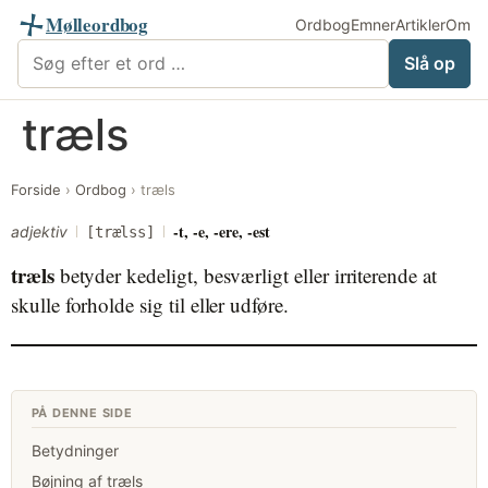
Mølleordbog
Ordbog
Emner
Artikler
Om
Søg i Mølleordbog
Slå op
Videre
træls
til
indhold
Forside
›
Ordbog
›
træls
-t, -e, -ere, -est
adjektiv
[trælss]
træls
betyder kedeligt, besværligt eller irriterende at
skulle forholde sig til eller udføre.
PÅ DENNE SIDE
Betydninger
Bøjning af træls