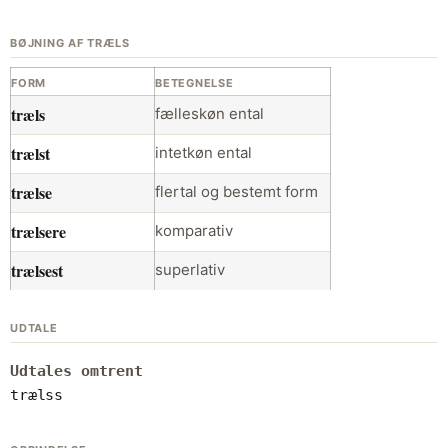
BØJNING AF TRÆLS
FORM
BETEGNELSE
træls
fælleskøn ental
trælst
intetkøn ental
trælse
flertal og bestemt form
trælsere
komparativ
trælsest
superlativ
UDTALE
Udtales omtrent
trælss