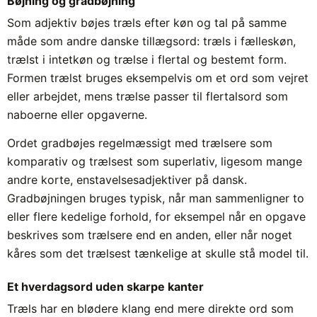
Bøjning og gradbøjning
Som adjektiv bøjes træls efter køn og tal på samme
måde som andre danske tillægsord: træls i fælleskøn,
trælst i intetkøn og trælse i flertal og bestemt form.
Formen trælst bruges eksempelvis om et ord som vejret
eller arbejdet, mens trælse passer til flertalsord som
naboerne eller opgaverne.
Ordet gradbøjes regelmæssigt med trælsere som
komparativ og trælsest som superlativ, ligesom mange
andre korte, enstavelsesadjektiver på dansk.
Gradbøjningen bruges typisk, når man sammenligner to
eller flere kedelige forhold, for eksempel når en opgave
beskrives som trælsere end en anden, eller når noget
kåres som det trælsest tænkelige at skulle stå model til.
Et hverdagsord uden skarpe kanter
Træls har en blødere klang end mere direkte ord som