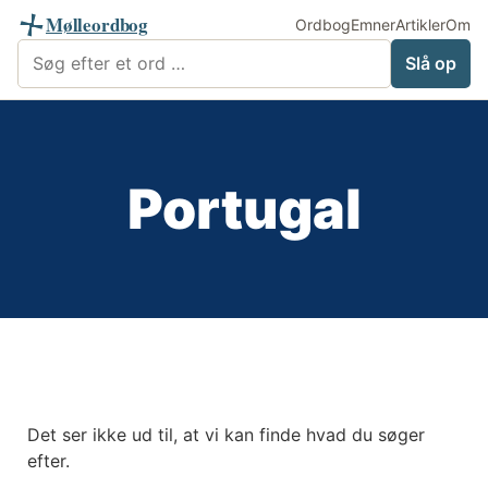
Mølleordbog
Ordbog
Emner
Artikler
Om
Søg i Mølleordbog
Slå op
Portugal
Det ser ikke ud til, at vi kan finde hvad du søger
efter.