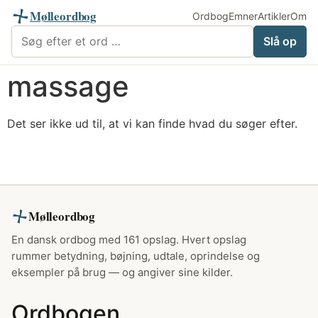
Mølleordbog
Ordbog
Emner
Artikler
Om
Søg i Mølleordbog
Slå op
massage
Det ser ikke ud til, at vi kan finde hvad du søger efter.
Mølleordbog
En dansk ordbog med 161 opslag. Hvert opslag
rummer betydning, bøjning, udtale, oprindelse og
eksempler på brug — og angiver sine kilder.
Ordbogen