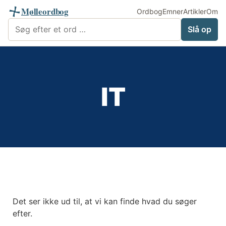
Mølleordbog
Ordbog
Emner
Artikler
Om
Søg i Mølleordbog
Slå op
IT
Det ser ikke ud til, at vi kan finde hvad du søger
efter.