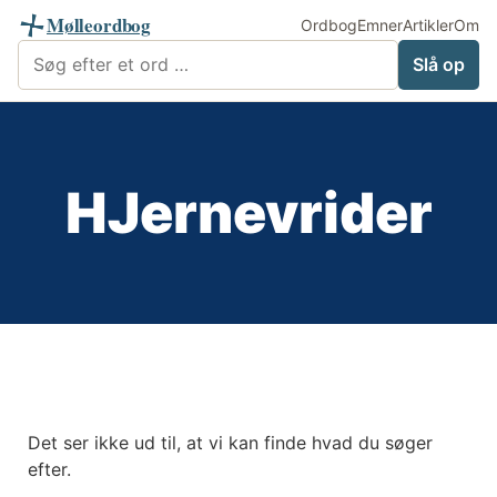
Mølleordbog
Ordbog
Emner
Artikler
Om
Søg i Mølleordbog
Slå op
HJernevrider
Det ser ikke ud til, at vi kan finde hvad du søger
efter.