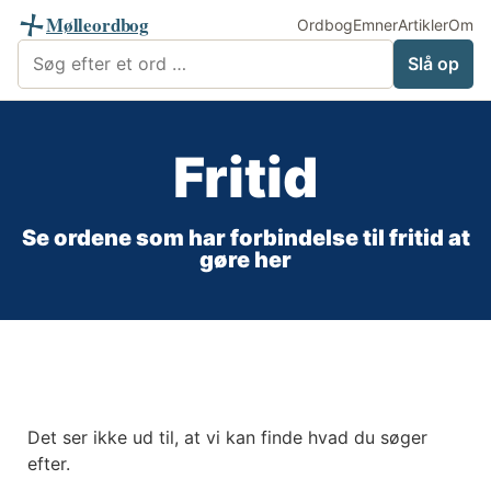
Mølleordbog
Ordbog
Emner
Artikler
Om
Søg i Mølleordbog
Slå op
Fritid
Se ordene som har forbindelse til fritid at
gøre her
Det ser ikke ud til, at vi kan finde hvad du søger
efter.