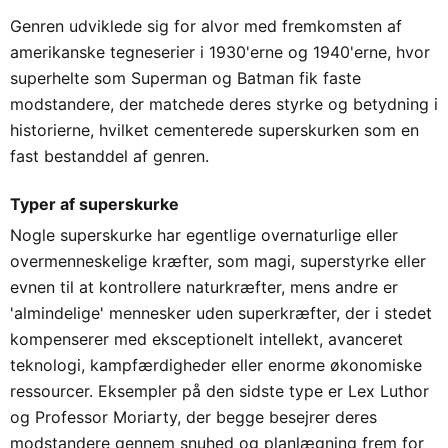
Genren udviklede sig for alvor med fremkomsten af
amerikanske tegneserier i 1930'erne og 1940'erne, hvor
superhelte som Superman og Batman fik faste
modstandere, der matchede deres styrke og betydning i
historierne, hvilket cementerede superskurken som en
fast bestanddel af genren.
Typer af superskurke
Nogle superskurke har egentlige overnaturlige eller
overmenneskelige kræfter, som magi, superstyrke eller
evnen til at kontrollere naturkræfter, mens andre er
'almindelige' mennesker uden superkræfter, der i stedet
kompenserer med eksceptionelt intellekt, avanceret
teknologi, kampfærdigheder eller enorme økonomiske
ressourcer. Eksempler på den sidste type er Lex Luthor
og Professor Moriarty, der begge besejrer deres
modstandere gennem snuhed og planlægning frem for