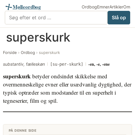
Mølleordbog
Ordbog
Emner
Artikler
Om
Søg i Mølleordbog
Slå op
Videre
superskurk
til
indhold
Forside
›
Ordbog
›
superskurk
-en, -e, -ene
substantiv, fælleskøn
[su-per-skurk]
superskurk
betyder ondsindet skikkelse med
overmenneskelige evner eller usædvanlig dygtighed, der
typisk optræder som modstander til en superhelt i
tegneserier, film og spil.
PÅ DENNE SIDE