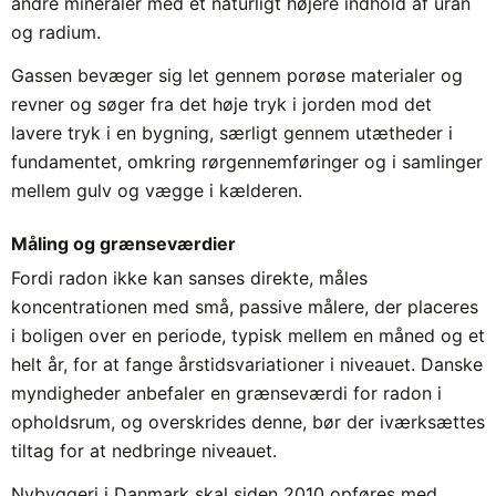
andre mineraler med et naturligt højere indhold af uran
og radium.
Gassen bevæger sig let gennem porøse materialer og
revner og søger fra det høje tryk i jorden mod det
lavere tryk i en bygning, særligt gennem utætheder i
fundamentet, omkring rørgennemføringer og i samlinger
mellem gulv og vægge i kælderen.
Måling og grænseværdier
Fordi radon ikke kan sanses direkte, måles
koncentrationen med små, passive målere, der placeres
i boligen over en periode, typisk mellem en måned og et
helt år, for at fange årstidsvariationer i niveauet. Danske
myndigheder anbefaler en grænseværdi for radon i
opholdsrum, og overskrides denne, bør der iværksættes
tiltag for at nedbringe niveauet.
Nybyggeri i Danmark skal siden 2010 opføres med