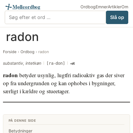
Mølleordbog
Ordbog
Emner
Artikler
Om
Søg i Mølleordbog
Slå op
Videre
radon
til
indhold
Forside
›
Ordbog
›
radon
-et
substantiv, intetkøn
[ra-don]
radon
betyder usynlig, lugtfri radioaktiv gas der siver
op fra undergrunden og kan ophobes i bygninger,
særligt i kældre og stueetager.
PÅ DENNE SIDE
Betydninger