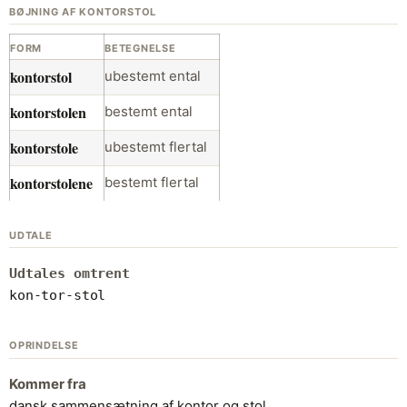
BØJNING AF KONTORSTOL
FORM
BETEGNELSE
kontorstol
ubestemt ental
kontorstolen
bestemt ental
kontorstole
ubestemt flertal
kontorstolene
bestemt flertal
UDTALE
Udtales omtrent
kon-tor-stol
OPRINDELSE
Kommer fra
dansk sammensætning af kontor og stol