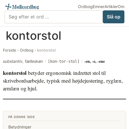
Mølleordbog
Ordbog
Emner
Artikler
Om
Søg i Mølleordbog
Slå op
Videre
kontorstol
til
indhold
Forside
›
Ordbog
›
kontorstol
-en, -e, -ene
substantiv, fælleskøn
[kon-tor-stol]
kontorstol
betyder ergonomisk indrettet stol til
skrivebordsarbejde, typisk med højdejustering, ryglæn,
armlæn og hjul.
PÅ DENNE SIDE
Betydninger