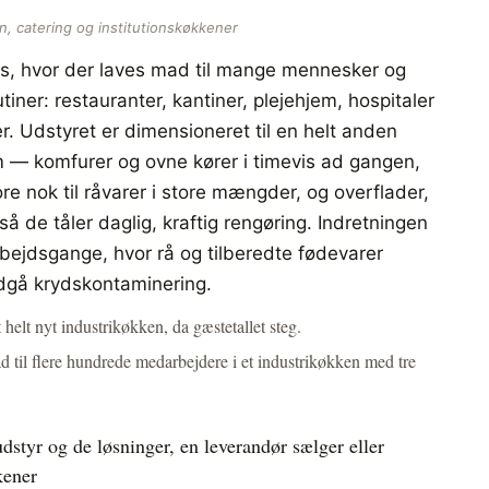
n, catering og institutionskøkkener
es, hvor der laves mad til mange mennesker og
utiner: restauranter, kantiner, plejehjem, hospitaler
. Udstyret er dimensioneret til en helt anden
m — komfurer og ovne kører i timevis ad gangen,
re nok til råvarer i store mængder, og overflader,
 så de tåler daglig, kraftig rengøring. Indretningen
bejdsgange, hvor rå og tilberedte fødevarer
ndgå krydskontaminering.
t helt nyt industrikøkken, da gæstetallet steg.
 til flere hundrede medarbejdere i et industrikøkken med tre
dstyr og de løsninger, en leverandør sælger eller
kener