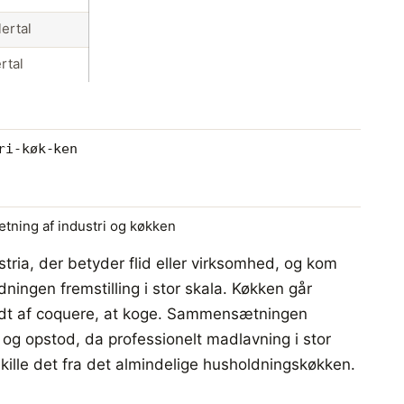
ertal
rtal
ri-køk-ken
ning af industri og køkken
dustria, der betyder flid eller virksomhed, og kom
dningen fremstilling i stor skala. Køkken går
afledt af coquere, at koge. Sammensætningen
y og opstod, da professionelt madlavning i stor
t skille det fra det almindelige husholdningskøkken.