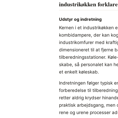
industrikøkken forklare
Udstyr og indretning
Kernen i et industrikøkken er
kombidampere, der kan koge
industrikomfurer med krafti
dimensioneret til at fjerne 
tilberedningsstationer. Køl
skabe, så personalet kan h
et enkelt køleskab.
Indretningen følger typisk e
forberedelse til tilberednin
retter aldrig krydser hinan
praktisk arbejdsgang, men o
rene og urene processer ads