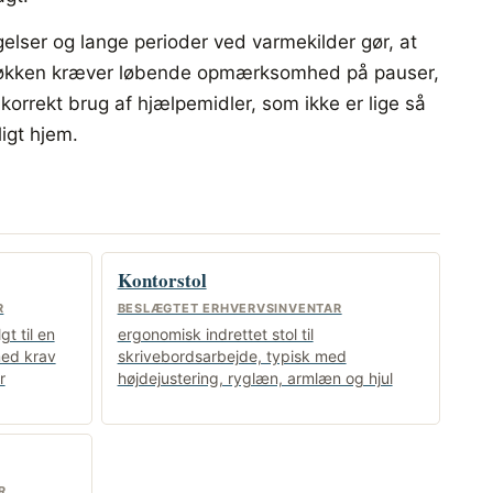
lser og lange perioder ved varmekilder gør, at
rikøkken kræver løbende opmærksomhed på pauser,
korrekt brug af hjælpemidler, som ikke er lige så
ligt hjem.
Kontorstol
R
BESLÆGTET ERHVERVSINVENTAR
t til en
ergonomisk indrettet stol til
med krav
skrivebordsarbejde, typisk med
r
højdejustering, ryglæn, armlæn og hjul
R