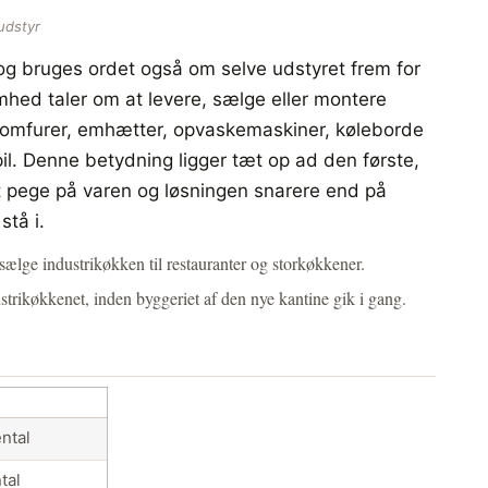
udstyr
og bruges ordet også om selve udstyret frem for
mhed taler om at levere, sælge eller montere
 komfurer, emhætter, opvaskemaskiner, køleborde
pil. Denne betydning ligger tæt op ad den første,
t pege på varen og løsningen snarere end på
stå i.
t sælge industrikøkken til restauranter og storkøkkener.
ustrikøkkenet, inden byggeriet af den nye kantine gik i gang.
E
ntal
tal