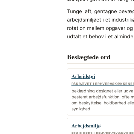
Tunge løft, gentagne bevæge
arbejdsmiljøet i et indust
rotation mellem opgaver og 
udtalt et behov i et alminde
Beslægtede ord
Arbejdstøj
PÅKRÆVET I ERHVERVSKØKKENE
beklædning designet eller udvalg
bestemt arbejdsfunktion, ofte 
om beskyttelse, holdbarhed elle
synlighed
Arbejdsmiljø
REGULERES I ERHVERVSKØKKENE