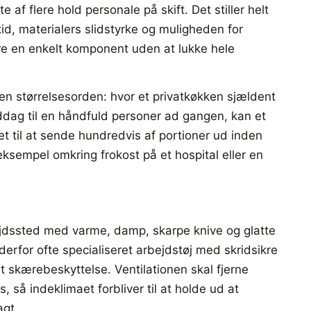
e af flere hold personale på skift. Det stiller helt
tid, materialers slidstyrke og muligheden for
rere en enkelt komponent uden at lukke hele
n størrelsesorden: hvor et privatkøkken sjældent
ddag til en håndfuld personer ad gangen, kan et
et til at sende hundredvis af portioner ud inden
eksempel omkring frokost på et hospital eller en
ejdssted med varme, damp, skarpe knive og glatte
erfor ofte specialiseret arbejdstøj med skridsikre
t skærebeskyttelse. Ventilationen skal fjerne
 så indeklimaet forbliver til at holde ud at
agt.