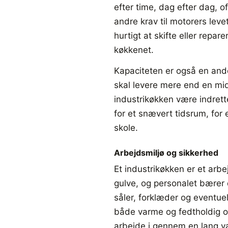
efter time, dag efter dag, oft
andre krav til motorers leve
hurtigt at skifte eller repa
køkkenet.
Kapaciteten er også en ande
skal levere mere end en mi
industrikøkken være indrett
for et snævert tidsrum, for 
skole.
Arbejdsmiljø og sikkerhed
Et industrikøkken er et arb
gulve, og personalet bærer d
såler, forklæder og eventuel
både varme og fedtholdig os,
arbejde i gennem en lang v