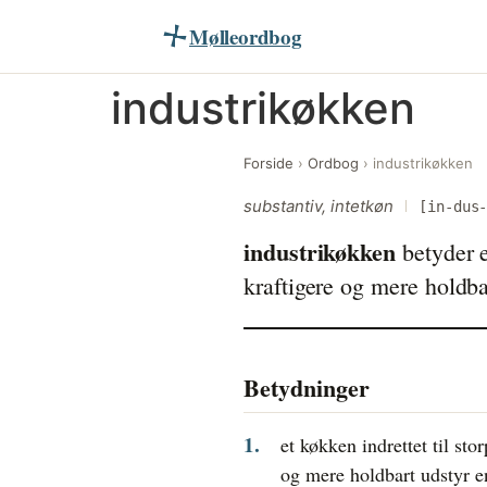
Mølleordbog
Videre
industrikøkken
til
indhold
Forside
›
Ordbog
›
industrikøkken
substantiv, intetkøn
[in-dus
industrikøkken
betyder e
kraftigere og mere holdba
Betydninger
et køkken indrettet til s
og mere holdbart udstyr e