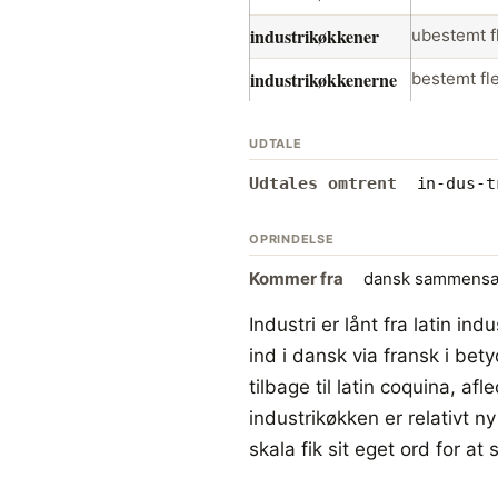
industrikøkkener
ubestemt fl
industrikøkkenerne
bestemt fle
UDTALE
Udtales omtrent
in-dus-t
OPRINDELSE
Kommer fra
dansk sammensæt
Industri er lånt fra latin in
ind i dansk via fransk i bety
tilbage til latin coquina, 
industrikøkken er relativt n
skala fik sit eget ord for a