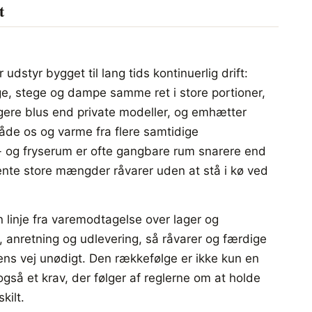
t
 udstyr bygget til lang tids kontinuerlig drift:
, stege og dampe samme ret i store portioner,
gere blus end private modeller, og emhætter
både os og varme fra flere samtidige
e- og fryserum er ofte gangbare rum snarere end
ente store mængder råvarer uden at stå i kø ved
n linje fra varemodtagelse over lager og
g, anretning og udlevering, så råvarer og færdige
dens vej unødigt. Den rækkefølge er ikke kun en
gså et krav, der følger af reglerne om at holde
kilt.