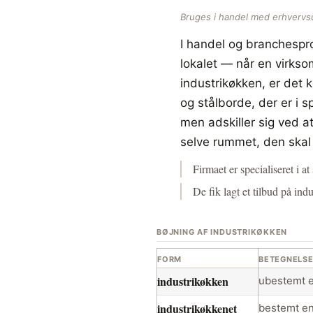
Bruges i handel med erhvervs
I handel og branchespr
lokalet — når en virkso
industrikøkken, er det
og stålborde, der er i s
men adskiller sig ved a
selve rummet, den skal 
Firmaet er specialiseret i a
De fik lagt et tilbud på ind
BØJNING AF INDUSTRIKØKKEN
FORM
BETEGNELS
industrikøkken
ubestemt e
industrikøkkenet
bestemt en