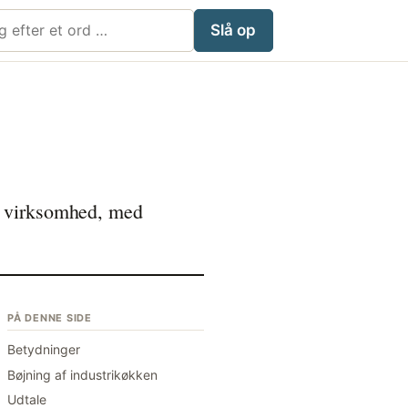
i Mølleordbog
Slå op
en virksomhed, med
PÅ DENNE SIDE
Betydninger
Bøjning af industrikøkken
Udtale