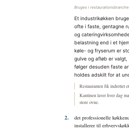
Bruges i restaurationsbranche
Et industrikøkken brug
ofte i faste, gentagne r
og cateringvirksomheder
belastning end i et hje
køle- og fryserum er sto
gulve og afløb er valgt,
følger desuden faste ar
holdes adskilt for at u
Restauranten fik indrettet e
Kantinen laver hver dag mad
store ovne.
det professionelle køkkenu
installerer til erhvervskøk