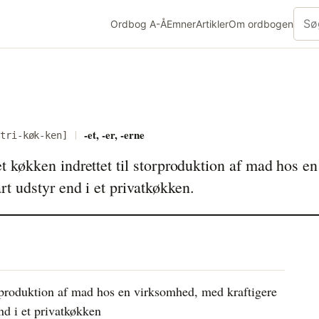
Søg 
Ordbog
A-Å
Emner
Artikler
Om
ordbogen
-et, -er, -erne
-tri-køk-ken]
t køkken indrettet til storproduktion af mad hos 
rt udstyr end i et privatkøkken.
torproduktion af mad hos en virksomhed, med kraftigere
nd i et privatkøkken