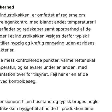
kkerhed
 industrikøkken, er omfattet af reglerne om
øre egenkontrol med blandt andet temperaturer i
overflader og redskaber samt sporbarhed af de
der i et industrikøkken vælges derfor typisk i
et tåler hyppig og kraftig rengøring uden at ridses
terier.
de mest kontrollerede punkter: varme retter skal
peratur, og kølevarer under en anden, med
ation over for tilsynet. Fejl her er en af de
 ved kontrolbesøg.
n
ensioneret til en husstand og typisk bruges nogle
rikøkken bygget til at holde til produktion time