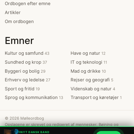
Ordbogen efter emne
Artikler
Om ordbogen
Emner
Kultur og samfund
Have og natur
43
12
Sundhed og krop
IT og teknologi
37
11
Byggeri og bolig
Mad og drikke
29
10
Erhverv og ledelse
Rejser og geografi
27
5
Sport og fritid
Videnskab og natur
19
4
Sprog og kommunikation
Transport og køretøjer
13
1
© 2026 Mølleordbog
Opslagene er skrevet og redigeret af mennesker. Bøjning og
ordklasse er kontrolleret mod Det Centrale Ordregister.
NYT DANSK BAND