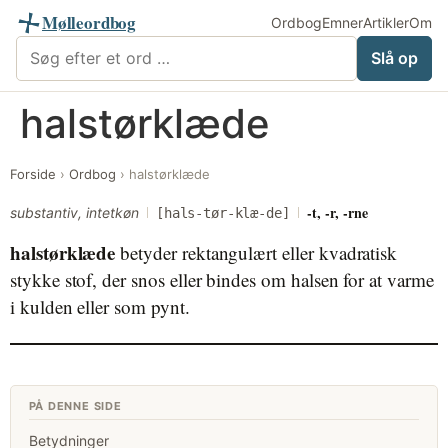
Mølleordbog
Ordbog
Emner
Artikler
Om
Søg i Mølleordbog
Slå op
Videre
halstørklæde
til
indhold
Forside
›
Ordbog
›
halstørklæde
-t, -r, -rne
substantiv, intetkøn
[hals-tør-klæ-de]
halstørklæde
betyder rektangulært eller kvadratisk
stykke stof, der snos eller bindes om halsen for at varme
i kulden eller som pynt.
PÅ DENNE SIDE
Betydninger