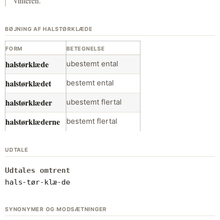
vinteren.
BØJNING AF HALSTØRKLÆDE
FORM
BETEGNELSE
halstørklæde
ubestemt ental
halstørklædet
bestemt ental
halstørklæder
ubestemt flertal
halstørklæderne
bestemt flertal
UDTALE
Udtales omtrent
hals-tør-klæ-de
SYNONYMER OG MODSÆTNINGER