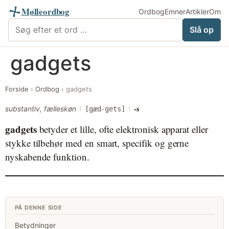
Mølleordbog
Ordbog
Emner
Artikler
Om
Søg i Mølleordbog
Slå op
Videre
gadgets
til
indhold
Forside
›
Ordbog
›
gadgets
-s
substantiv, fælleskøn
[gæd-gets]
gadgets
betyder et lille, ofte elektronisk apparat eller
stykke tilbehør med en smart, specifik og gerne
nyskabende funktion.
PÅ DENNE SIDE
Betydninger