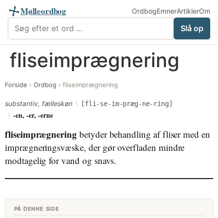
Mølleordbog
Ordbog
Emner
Artikler
Om
Søg i Mølleordbog
Slå op
Videre
fliseimprægnering
til
indhold
Forside
›
Ordbog
›
fliseimprægnering
substantiv, fælleskøn
[fli-se-im-præg-ne-ring]
-en, -er, -erne
fliseimprægnering
betyder behandling af fliser med en
imprægneringsvæske, der gør overfladen mindre
modtagelig for vand og snavs.
PÅ DENNE SIDE