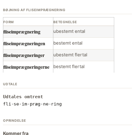
BØJNING AF FLISEIMPRÆGNERING
FORM
BETEGNELSE
fliseimprægnering
ubestemt ental
fliseimprægneringen
bestemt ental
fliseimprægneringer
ubestemt flertal
fliseimprægneringerne
bestemt flertal
UDTALE
Udtales omtrent
fli-se-im-præg-ne-ring
OPRINDELSE
Kommer fra