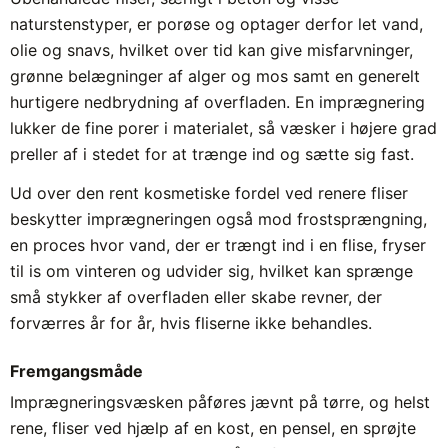
naturstenstyper, er porøse og optager derfor let vand,
olie og snavs, hvilket over tid kan give misfarvninger,
grønne belægninger af alger og mos samt en generelt
hurtigere nedbrydning af overfladen. En imprægnering
lukker de fine porer i materialet, så væsker i højere grad
preller af i stedet for at trænge ind og sætte sig fast.
Ud over den rent kosmetiske fordel ved renere fliser
beskytter imprægneringen også mod frostsprængning,
en proces hvor vand, der er trængt ind i en flise, fryser
til is om vinteren og udvider sig, hvilket kan sprænge
små stykker af overfladen eller skabe revner, der
forværres år for år, hvis fliserne ikke behandles.
Fremgangsmåde
Imprægneringsvæsken påføres jævnt på tørre, og helst
rene, fliser ved hjælp af en kost, en pensel, en sprøjte