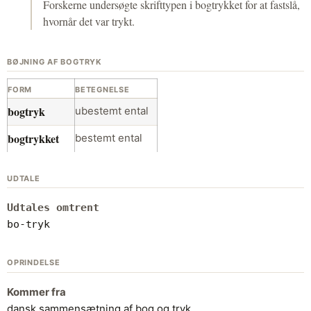
Forskerne undersøgte skrifttypen i bogtrykket for at fastslå,
hvornår det var trykt.
BØJNING AF BOGTRYK
FORM
BETEGNELSE
bogtryk
ubestemt ental
bogtrykket
bestemt ental
UDTALE
Udtales omtrent
bo-tryk
OPRINDELSE
Kommer fra
dansk sammensætning af bog og tryk