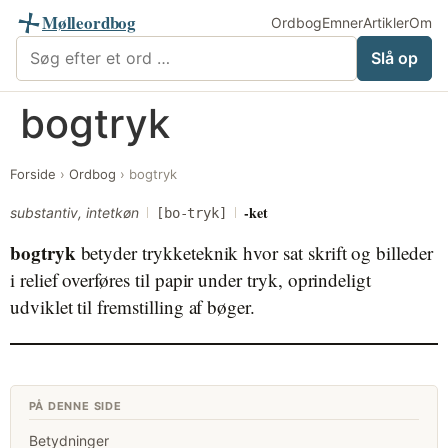
Mølleordbog
Ordbog
Emner
Artikler
Om
Søg i Mølleordbog
Slå op
Videre
bogtryk
til
indhold
Forside
›
Ordbog
›
bogtryk
-ket
substantiv, intetkøn
[bo-tryk]
bogtryk
betyder trykketeknik hvor sat skrift og billeder
i relief overføres til papir under tryk, oprindeligt
udviklet til fremstilling af bøger.
PÅ DENNE SIDE
Betydninger